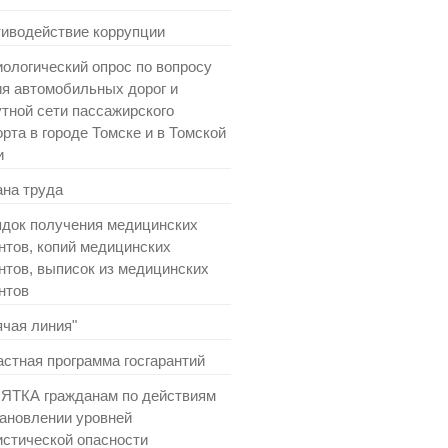
иводействие коррупции
ологический опрос по вопросу
ия автомобильных дорог и
тной сети пассажирского
рта в городе Томске и в Томской
и
на труда
док получения медицинских
нтов, копий медицинских
нтов, выписок из медицинских
нтов
ячая линия"
стная программа госгарантий
ТКА гражданам по действиям
тановлении уровней
истической опасности