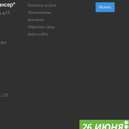
ансер"
Платные услуги
, д.17
Посетителям
Контакты
Обратная связь
Карта сайта
-403
.: 225