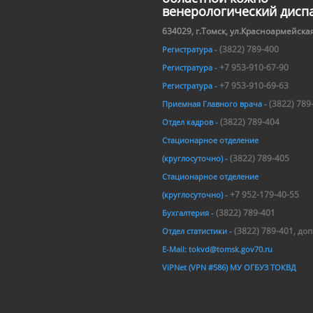
венерологический дисп
634029, г.Томск, ул.Красноармейская
(3822) 789-400
Регистратура -
+7 953-910-67-90
Регистратура -
+7 953-910-69-63
Регистратура -
(3822) 789
Приемная Главного врача -
(3822) 789-404
Отдел кадров -
Стационарное отделение
(3822) 789-405
(круглосуточно) -
Стационарное отделение
+7 952-179-40-55
(круглосуточно) -
(3822) 789-401
Бухгалтерия -
(3822) 789-401, доп
Отдел статистики -
E-Mail: tokvd@tomsk.gov70.ru
ViPNet (VPN #586) МУ ОГБУЗ ТОКВД