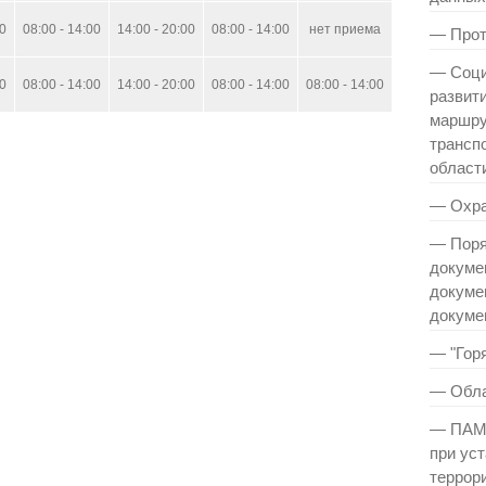
00
08:00 - 14:00
14:00 - 20:00
08:00 - 14:00
нет приема
— Прот
— Cоци
00
08:00 - 14:00
14:00 - 20:00
08:00 - 14:00
08:00 - 14:00
развит
маршру
транспо
област
— Охра
— Поря
докуме
докуме
докуме
— "Гор
— Обла
— ПАМЯ
при ус
террор