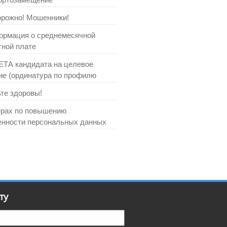
рожно! Мошенники!
рмация о среднемесячной
тной плате
ТА кандидата на целевое
ие (ординатура по профилю
те здоровы!
рах по повышению
нности персональных данных
ту