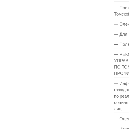
— Пост
Томско
— Элек
— Для 
— Поле
— РЕК
УПРАВ
ПО ТО
ПРОФИ
— Инфо
гражда
по реа
социал
лиц
— Оцен
— Импо