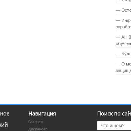
— Осто
— Инфо
зарабо
— АНКЕ
обучен
— Будь
— О ме
защище
нное
Навигация
Поиск по сай
Главная
кий
Диспансер