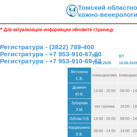
Томский областн
кожно-венеролог
* Для актуализации информации обновите страницу
Регистратура - (3822) 789-400
Регистратура - +7 953-910-67-90
ПН
ВТ
Регистратура - +7 953-910-69-63
15.06.2026
16.06.202
Ветохина
командировка
командир
С.В.
Дымнич
14:00 - 20:00
08:00 - 1
Ю.В.
Зубарева
нет приема
16:00 - 1
Л.М.
Зубова О.В.
14:00 - 20:00
08:00 - 1
Кирдяшкина
08:00 - 14:00
14:00 - 2
Е.В.